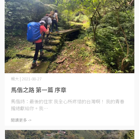
楊大 | 2021-08-27
馬偕之路 第一篇 序章
馬偕詩：最後的住家 我全心所疼惜的台灣啊！ 我的青春
攏總獻給你。我⋯
閱讀更多 ->