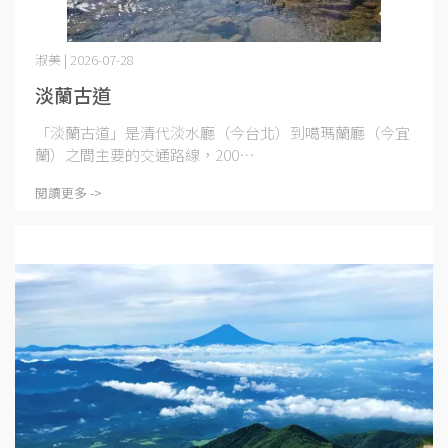
淑美 | 2026-07-28
淡蘭古道
「淡蘭古道」是清代淡水廳（今台北）到噶瑪蘭廳（今宜
蘭）之間主要的交通路線，200⋯
閱讀更多 ->