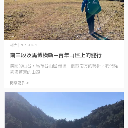
楊大 | 2021-08-30
南三段及馬博橫斷—百年山徑上的健行
廣闊的山谷，馬布谷山屋 最後一個西南方的轉折，我們從
鬱鬱菁菁的山頭⋯
閱讀更多 ->