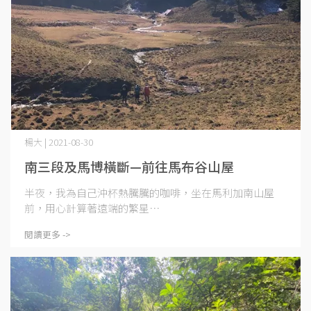
楊大 | 2021-08-30
南三段及馬博橫斷—前往馬布谷山屋
半夜，我為自己沖杯熱騰騰的咖啡，坐在馬利加南山屋
前，用心計算著遠端的繁星⋯
閱讀更多 ->