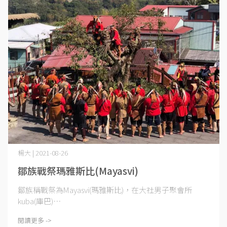
楊大 | 2021-08-26
鄒族戰祭瑪雅斯比(Mayasvi)
鄒族稱戰祭為Mayasvi(瑪雅斯比)，在大社男子聚會所
kuba(庫巴)⋯
閱讀更多 ->