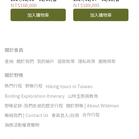
團)——（Marangu可口可
團)——（Machame威士忌
NT$168,000
NT$189,000
樂路線）獵遊13天
路線)獵遊15天
加入購物車
加入購物車
關於會員
查詢
關於我們
我的帳戶
退款政策
隱私政策
服務條款
關於野樵
熱門行程
野樵行程
Hiking tours in Taiwan
Birding Exploration Itinerary
山林生態與教育
野樵足跡-我們走過的歷史行程
關於野樵 | About Wildman
合作行程
聯絡我們 | Contact Us
會員登入/註冊
抽獎活動權責聲明