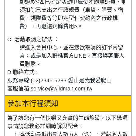
額退款<如已確定活動中籤後才辦理退費，則
須扣除已支出之行政規費（車資、膳費、宿
費、領隊費等等即定型化契約內之行政規
費），再退還剩餘費用>。
C. 活動取消之辦法 ：
請進入會員中心，並在您欲取消的訂單內留
言；或是加入野樵官方LINE，直接與客服人
員聯繫。
D.聯絡方式 :
服務專線:(02)2345-5283 愛山是我我愛爬山
客服信箱:service@wildman.com.tw
參加本行程須知
為了讓您有一個快樂又充實的生態旅遊，以下幾項
事情請您務必詳細瞭解與配合：
本活動最低出團人數 6人（含），若報名人數