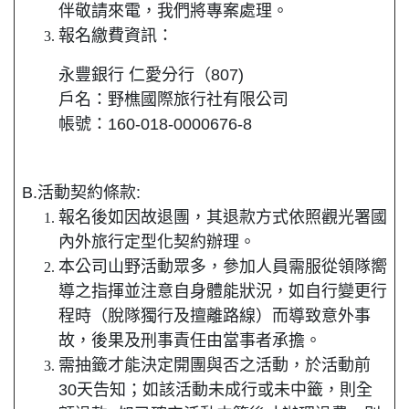
伴敬請來電，我們將專案處理。
報名繳費資訊：
永豐銀行 仁愛分行（807)
戶名：野樵國際旅行社有限公司
帳號：160-018-0000676-8
B.活動契約條款:
報名後如因故退團，其退款方式依照觀光署國
內外旅行定型化契約辦理。
本公司山野活動眾多，參加人員需服從領隊嚮
導之指揮並注意自身體能狀況，如自行變更行
程時（脫隊獨行及擅離路線）而導致意外事
故，後果及刑事責任由當事者承擔。
需抽籤才能決定開團與否之活動，於活動前
30天告知；如該活動未成行或未中籤，則全