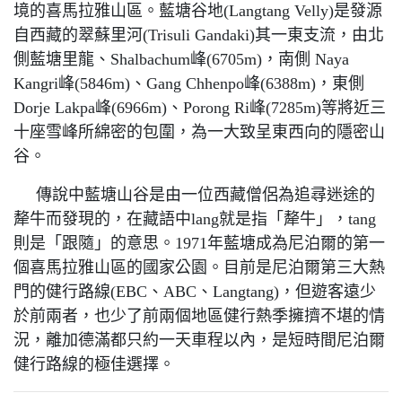
境的喜馬拉雅山區。藍塘谷地(Langtang Velly)是發源
自西藏的翠蘇里河(Trisuli Gandaki)其一東支流，由北
側藍塘里龍、Shalbachum峰(6705m)，南側 Naya
Kangri峰(5846m)、Gang Chhenpo峰(6388m)，東側
Dorje Lakpa峰(6966m)、Porong Ri峰(7285m)等將近三
十座雪峰所綿密的包圍，為一大致呈東西向的隱密山
谷。
傳說中藍塘山谷是由一位西藏僧侶為追尋迷途的
犛牛而發現的，在藏語中lang就是指「犛牛」，tang
則是「跟隨」的意思。1971年藍塘成為尼泊爾的第一
個喜馬拉雅山區的國家公園。目前是尼泊爾第三大熱
門的健行路線(EBC、ABC、Langtang)，但遊客遠少
於前兩者，也少了前兩個地區健行熱季擁擠不堪的情
況，離加德滿都只約一天車程以內，是短時間尼泊爾
健行路線的極佳選擇。