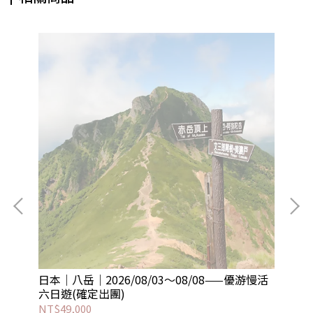
—阿
日本｜八岳｜2026/08/03～08/08——優游慢活
尼泊
六日遊(確定出團)
GO
Ca
NT$49,000
NT