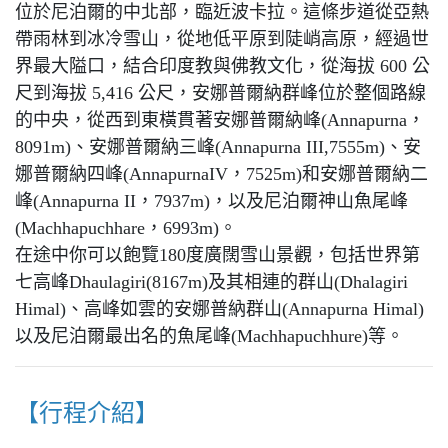
位於尼泊爾的中北部，臨近波卡拉。這條步道從亞熱
帶雨林到冰冷雪山，從地低平原到陡峭高原，經過世
界最大隘口，結合印度教與佛教文化，從海拔 600 公
尺到海拔 5,416 公尺，安娜普爾納群峰位於整個路線
的中央，從西到東橫貫著安娜普爾納峰(Annapurna，
8091m)、安娜普爾納三峰(Annapurna III,7555m)、安
娜普爾納四峰(AnnapurnaIV，7525m)和安娜普爾納二
峰(Annapurna II，7937m)，以及尼泊爾神山魚尾峰
(Machhapuchhare，6993m)。
在途中你可以飽覽180度廣闊雪山景觀，包括世界第
七高峰Dhaulagiri(8167m)及其相連的群山(Dhalagiri
Himal)、高峰如雲的安娜普納群山(Annapurna Himal)
以及尼泊爾最出名的魚尾峰(Machhapuchhure)等。
【行程介紹】