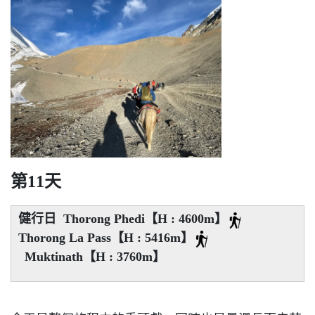
第11天
健行日 Thorong Phedi【H : 4600m】
Thorong La Pass【H : 5416m】
Muktinath【H : 3760m】