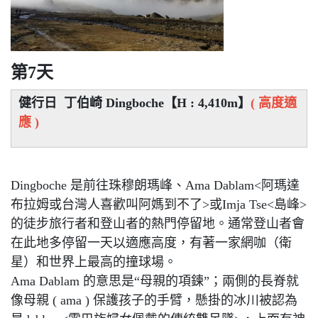
第7天
健行日 丁伯崎 Dingboche【H : 4,410m】
( 高度適
應 )
Dingboche 是前往珠穆朗瑪峰、Ama Dablam<阿瑪達
布拉姆或台灣人喜歡叫阿媽到不了>或Imja Tse<島峰>
的徒步旅行者和登山者的熱門停留地。通常登山者會
在此地多停留一天以適應高度，有著一家網咖（衛
星）和世界上最高的撞球場。
Ama Dablam 的意思是“母親的項鍊”；兩側的長脊就
像母親 ( ama ) 保護孩子的手臂，懸掛的冰川被認為