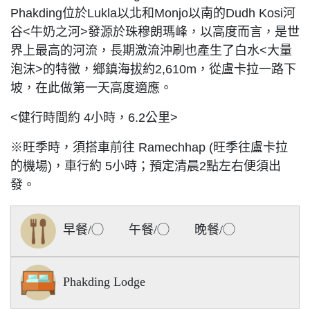
Phakding位於Lukla以北和Monjo以南的Dudh Kosi河
谷<牛奶之河>發源於珠穆朗瑪峰，以高度而言，是世
界上最高的河流，長期激流沖刷也產生了白水<大量
泡沫>的特徵，鄉鎮海拔約2,610m，從盧卡拉一路下
坡，在此做第一天高度適應。
<健行時間約 4小時，6.2公里>
※旺季時，須搭車前往 Ramechhap (旺季往盧卡拉
的機場)，車行約 5小時；預定清晨2點左右便須出
發。
早餐/◯ 午餐/◯ 晚餐/◯
Phakding Lodge