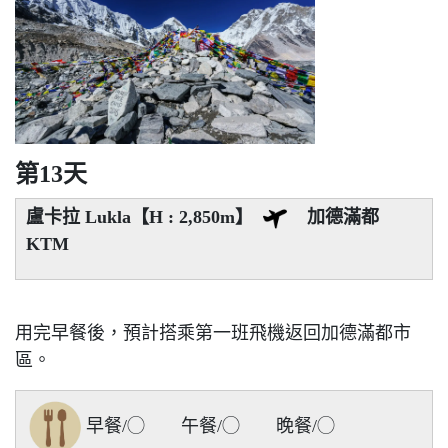
第13天
盧卡拉 Lukla【H : 2,850m】
加德滿都
KTM
用完早餐後，預計搭乘第一班飛機返回加德滿都市
區。
早餐/◯ 午餐/◯ 晚餐/◯