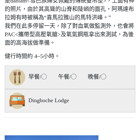
是dablam<雪巴族婦女佩戴的傳統雙吊墜>，上面有神
的照片，由於其高聳的山脊和陡峭的面孔，阿瑪達布
拉姆有時被稱為“喜馬拉雅山的馬特洪峰。”
我們在此多停留一天，除了對血氧做監測外，也會將
PAC<攜帶型高壓氧艙>及氧氣鋼瓶拿出來測試，為後
面的高海拔做準備。
健行時間約 4~5小時。
早餐/◯ 午餐/◯ 晚餐/◯
Dingboche Lodge