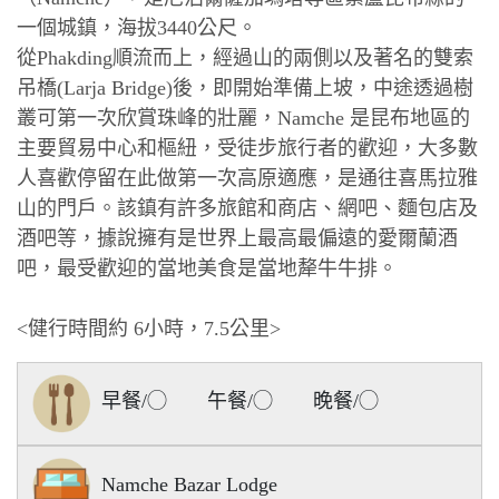
一個城鎮，海拔3440公尺。
從Phakding順流而上，經過山的兩側以及著名的雙索
吊橋(Larja Bridge)後，即開始準備上坡，中途透過樹
叢可第一次欣賞珠峰的壯麗，Namche 是昆布地區的
主要貿易中心和樞紐，受徒步旅行者的歡迎，大多數
人喜歡停留在此做第一次高原適應，是通往喜馬拉雅
山的門戶。該鎮有許多旅館和商店、網吧、麵包店及
酒吧等，據說擁有是世界上最高最偏遠的愛爾蘭酒
吧，最受歡迎的當地美食是當地犛牛牛排。
<健行時間約 6小時，7.5公里>
早餐/◯ 午餐/◯ 晚餐/◯
Namche Bazar Lodge