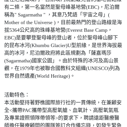
有二條，第一名當然是聖母峰基地營(EBC)，尼泊爾
稱為" Sagarmatha " ，其意乃梵語「宇宙之母」(
Mother of the Universe )，目前最熱門的登山路線是海
拔5364公尺高的珠峰基地營(Everest Base Camp，
EBC)是要攀登聖母峰的登山者，位於聖母峰山腳下
的昆布冰河(Khumbu Glacier)U型前緣，是世界海拔最
高的冰河，尼泊爾政府將此區規劃為「薩嘉瑪莎
(Sagarmatha)國家公園」。由於特殊的冰河及高山景
觀，在1979年也被聯合國教科文組織(UNESCO)列為
世界自然遺產(World Heritage)。
活動特色：
本活動堅持著野樵國際旅行社的一貫傳統，在兼顧安
全<攜帶PAC攜帶型高壓氧艙、血氧計、高壓氧氣瓶
及專業證照領隊帶領等>的要求下，聘請遠距醫療醫
師擔任醫療顧問的團隊簽訂合作備忘錄，如發生緊急