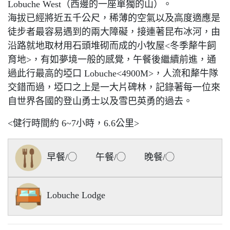
Lobuche West（西邊的一座單獨的山）。
海拔已經將近五千公尺，稀薄的空氣以及高度適應是
徒步者最容易遇到的兩大障礙，接連著昆布冰河，由
沿路就地取材用石頭堆砌而成的小牧屋<冬季犛牛飼
育地>，有如夢境一般的感覺，午餐後繼續前進，通
過此行最高的埡口 Lobuche<4900M>，人流和犛牛隊
交錯而過，埡口之上是一大片碑林，記錄著每一位來
自世界各國的登山勇士以及雪巴英勇的過去。
<健行時間約 6~7小時，6.6公里>
早餐/◯ 午餐/◯ 晚餐/◯
Lobuche Lodge