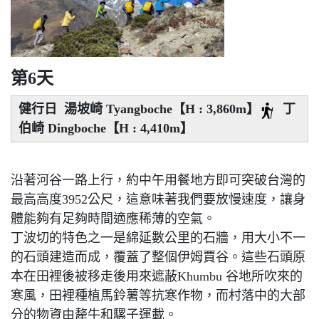
第6天
健行日 湯坡崎 Tyangboche【H : 3,860m】
丁
伯崎 Dingboche【H : 4,410m】
沿著河谷一路上行，約中午用餐地方即可突破台灣的
最高高度3952公尺，這意味著我們要放慢速度，讓身
體能夠有足夠時間適應稀薄的空氣。
丁波切的特色之一是綿延數公里的石牆，用大小不一
的石頭建造而成，覆蓋了整個伊姆賈谷。這些石頭原
本在田裡後被移走後用來遮蔽Khumbu 谷地所吹來的
寒風，田裡種植馬鈴薯等抗寒作物，而村落中的大部
分的物資由犛牛和騾子運載。