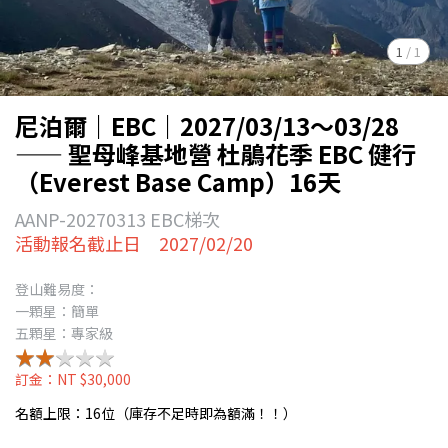
1
/
1
尼泊爾｜EBC｜2027/03/13～03/28
—— 聖母峰基地營 杜鵑花季 EBC 健行
（Everest Base Camp）16天
AANP-20270313 EBC梯次
活動報名截止日 2027/02/20
登山難易度：
一顆星：簡單
五顆星：專家級
★★★★★
★★★★★
訂金：NT $30,000
名額上限：16位（庫存不足時即為額滿！！）