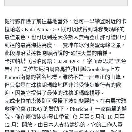
健行夥伴除了前往基地營外，也可一早攀登附近的卡
拉帕塔< Kala Patthar >，既可以欣賞到珠穆朗瑪峰的
最佳景色，也可以到達大多數人無需登山許可證即可
到達的最高海拔高度，一覽坤布冰河與聖母峰之景，
此段即沿著達賴喇嘛所說的“通往天堂的階梯。
卡拉帕塔（尼泊爾語：काला पत्थर ， 字面意思是“黑色
岩石”）是位於尼泊爾喜馬拉雅山脈Gorakshep上方
Pumori南脊的著名地標。雖然不是一座真正的山峰，
但只攀登在珠穆朗瑪峰地區非常受徒步旅行者的歡
迎，因為它提供了最佳的珠穆朗瑪峰視野。
完成卡拉帕塔後即可慢慢下坡到斐麗崎。在喜馬拉雅
救援協會 (HRA) 的贊助下，Pheriche 有一家簡單的醫
院。僅在兩個徒步/登山季節（3 月至 5 月和 10 月至
12 月）開放，由日本人支持建造的，它的工作人員