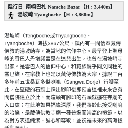
健行日 南崎巴札 Namche Bazar【H : 3,440m】
湯坡崎 Tyangboche【H : 3,860m】
湯坡崎（Tengboche或Thyangboche、
Tyangboche）海拔3867公尺，鎮內有一間信奉藏傳
佛教的湯坡崎寺，為當地的信仰中心。最早登上聖母
峰的雪巴人丹增諾蓋是在這兒出生，也曾在湯坡崎寺
出家。是雪巴人的信仰中心，和藏族幾乎同文同種的
雪巴族，在宗教上也是以藏傳佛教為大宗，據說三百
多年前五世桑瓦多傑喇嘛（Sangwa Dorje）行腳至
此，在堅硬的石頭上踩出腳印後即預言這裡未來會有
間僧院建立於此，而這顆有腳印的石頭就擺在寺廟的
入口處；在此地如果福緣深厚，我們將於此接受喇嘛
的哈達，是藏傳佛教寺廟一種普遍而崇高的禮節。以
為對方表達純潔、誠心和尊敬，並祝福未來的高海拔