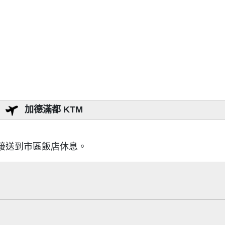
）
加德滿都 KTM
接送到市區飯店休息。