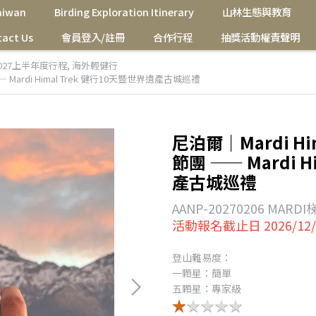
Taiwan
Birding Exploration Itinerary
山林生態與教育
act Us
會員登入/註冊
合作行程
抽獎活動權責聲明
027上半年度行程
,
海外輕健行
 —— Mardi Himal Trek 健行10天暨世界遺產古城巡禮
尼泊爾｜Mardi Him
節團 —— Mardi 
產古城巡禮
AANP-20270206 MARD
活動報名截止日 2026/12/
登山難易度：
一顆星：簡單
五顆星：專家級
★★★★★
★★★★★