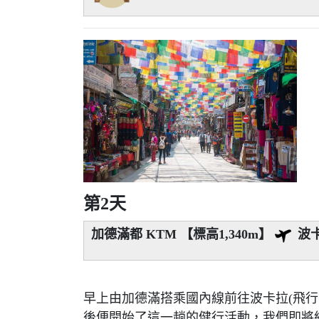
第2天
加德滿都 KTM 【標高1,340m】
波卡拉
早上由加德滿搭乘國內線前往波卡拉(飛行時
後便開始了這一趟的健行活動，我們即將經由 Aus