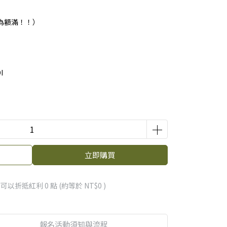
為額滿！！）
I
立即購買
 」可以折抵紅利
0
點 (約等於
NT$0
)
報名活動須知與流程