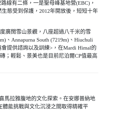
路線有二條，一是聖母峰基地營(EBC)，
及自然生態受到保護，2012年開放後，短短十年
覽180度廣闊雪山景觀，八座超過八千米的雪
Annapurna South (7219m)、Hiuchuli
需太多準備<協會提供諮詢以及訓練>，在Mardi Himal的
入門磚；輕鬆、景美也是目前尼泊爾CP值最高
場深入喜馬拉雅腹地的文化探索。在安娜普納地
程設定在體能挑戰與文化沉浸之間取得精確平