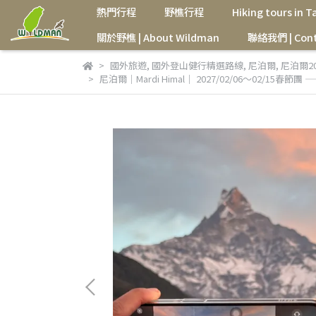
熱門行程
野樵行程
Hiking tours in 
關於野樵 | About Wildman
聯絡我們 | Cont
國外旅遊
,
國外登山健行精選路線
,
尼泊爾
,
尼泊爾2
尼泊爾｜Mardi Himal｜ 2027/02/06～02/15春節團