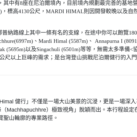
座，其中有8座在尼泊爾境內，目前境內規劃最完善的基地營
)，標高4130公尺，MARDI HIMAL則因開發較晚以
kking)是安娜普納路線上其中一條有名的支線，在途中你可以飽
m)、Mardi Himal (5587m)、 Annapurna I (8091m)、
、Tent Peak (5695m)以及Singachuli (6501m)等等，無
界上8000公尺以上巨峰的需求；是台灣登山挑戰尼泊爾健行的
di Himal 健行」不僅是一場大山美景的沉浸，更是一
魚尾峰（Machhapuchhre）極致視角」脫穎而出。本行
覽聖山輪廓的專業路徑。