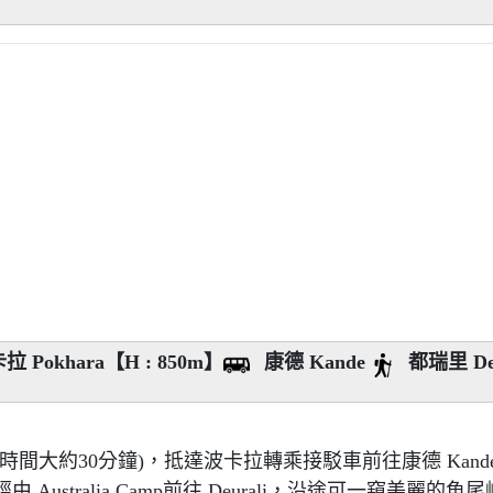
 Pokhara【H : 850m】
康德 Kande
都瑞里 Deu
間大約30分鐘)，抵達波卡拉轉乘接駁車前往康德 Kand
tralia Camp前往 Deurali，沿途可一窺美麗的魚尾峰 