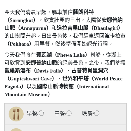
今天我們清晨早起，驅車前往
薩朗科特
（
Sarangkot
）
，欣賞壯麗的日出，太陽從
安娜普納
山脈（
Annapurna
）
和
道拉吉里山脈（
Dhaulagiri
）
的山巒間升起。日出景色後，我們驅車返回
波卡拉市
（
Pokhara
）
用早餐，然後準備開始觀光行程。
今天我們將在
費瓦湖（
Phewa Lake
）
划船，從湖上
可欣賞到
安娜普納山脈
的絕美景色。之後，我們參觀
戴維斯瀑布（
Davis Falls
）
、
古普特肖里洞穴
（
Gupteshwori Cave
）
、
世界和平塔（
World Peace
Pagoda
）
以及
國際山脈博物館（
International
Mountain Museum
）
早餐/◯ 午餐/◯ 晚餐/◯