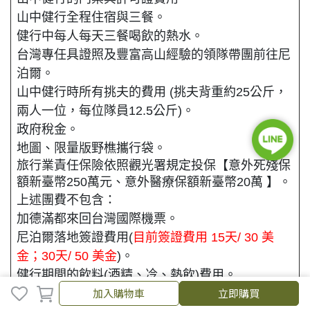
山中健行全程住宿與三餐。
健行中每人每天三餐喝飲的熱水
。
台灣專任具證照及豐富高山經驗的領隊帶團前往尼
泊爾。
山中健行時所有挑夫的費用 (挑夫背重約25公斤，
兩人一位，每位隊員12.5公斤)。
政府稅金。
地圖、限量版野樵攜行袋。
旅行業責任保險依照觀光署規定投保【意外死殘保
額新臺幣250萬元、意外醫療保額新臺幣20萬 】。
上述團費不包含：
加德滿都來回台灣國際機票。
尼泊爾落地簽證費用(
目前簽證費用 15天/ 30 美
金；30天/ 50 美金
)。
健行期間的飲料(酒精、冷、熱飲)費用。
加入購物車
立即購買
因其他不可抗拒之因素，或必須改變的行程或飛機