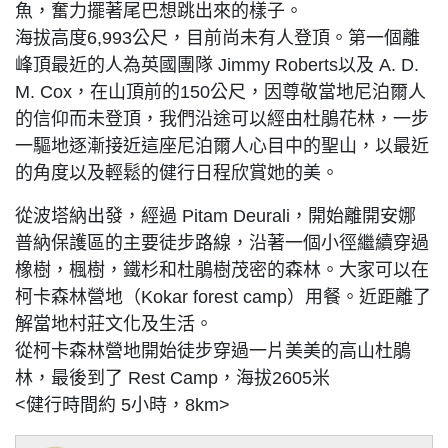
魚，奮力擺著尾巴想跳出來的樣子。
海拔高度6,993公尺，目前尚未有人登頂。第一個離
峰頂最近的人為英國團隊 Jimmy Roberts以及 A. D.
M. Cox，在山頂前的150公尺，因尊敬當地尼泊爾人
的信仰而未登頂，我們沿途可以經由杜鵑花林，一步
一驅地逐漸接近這座尼泊爾人心目中的聖山，以最近
的角度以及輕鬆的健行日程欣賞她的美。
從波塔納出發，經過 Pitam Deurali，開始離開安娜
普納保護區的主要徒步路線，沿著一個小徑繼續穿過
橡樹，楓樹，鐵杉和杜鵑樹茂密的森林。大家可以在
柯卡森林營地（Kokar forest camp）用餐。近距離了
解當地村莊文化及生活。
從柯卡森林營地開始徒步穿過一片美美的高山杜鵑
林，最後到了 Rest Camp，海拔2605米
<健行時間約 5小時，8km>