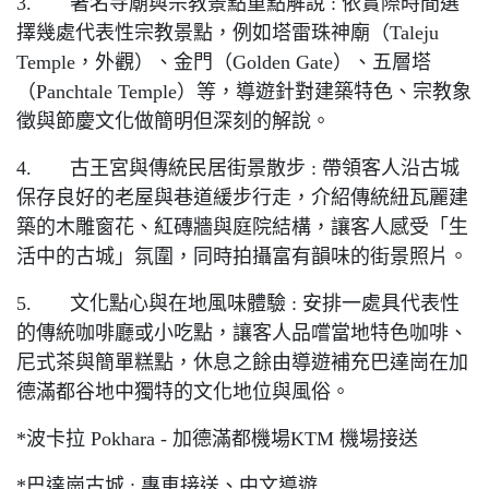
3. 著名寺廟與宗教景點重點解說 : 依實際時間選
擇幾處代表性宗教景點，例如塔雷珠神廟（Taleju
Temple，外觀）、金門（Golden Gate）、五層塔
（Panchtale Temple）等，導遊針對建築特色、宗教象
徵與節慶文化做簡明但深刻的解說。
4. 古王宮與傳統民居街景散步 : 帶領客人沿古城
保存良好的老屋與巷道緩步行走，介紹傳統紐瓦麗建
築的木雕窗花、紅磚牆與庭院結構，讓客人感受「生
活中的古城」氛圍，同時拍攝富有韻味的街景照片。
5. 文化點心與在地風味體驗 : 安排一處具代表性
的傳統咖啡廳或小吃點，讓客人品嚐當地特色咖啡、
尼式茶與簡單糕點，休息之餘由導遊補充巴達崗在加
德滿都谷地中獨特的文化地位與風俗。
*波卡拉 Pokhara - 加德滿都機場KTM 機場接送
*巴達崗古城 : 專車接送、中文導遊