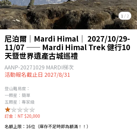
1
/
2
尼泊爾｜Mardi Himal｜ 2027/10/29-
11/07 —— Mardi Himal Trek 健行10
天暨世界遺產古城巡禮
AANP-20271029 MARDI梯次
活動報名截止日 2027/8/31
登山難易度：
一顆星：簡單
五顆星：專家級
★★★★★
★★★★★
訂金：NT $20,000
名額上限：16位（庫存不足時即為額滿！！）