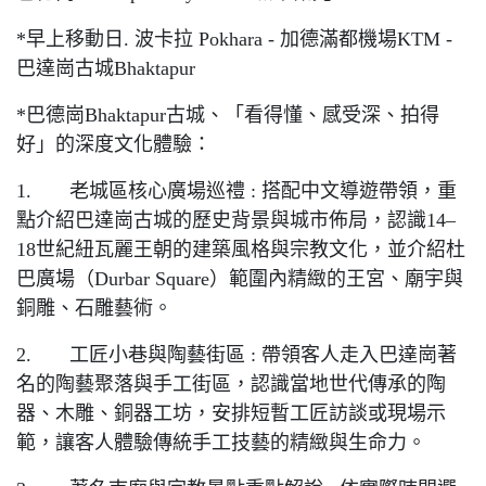
*早上移動日. 波卡拉 Pokhara - 加德滿都機場KTM -
巴達崗古城Bhaktapur
*巴德崗Bhaktapur古城、「看得懂、感受深、拍得
好」的深度文化體驗：
1. 老城區核心廣場巡禮 : 搭配中文導遊帶領，重
點介紹巴達崗古城的歷史背景與城市佈局，認識14–
18世紀紐瓦麗王朝的建築風格與宗教文化，並介紹杜
巴廣場（Durbar Square）範圍內精緻的王宮、廟宇與
銅雕、石雕藝術。
2. 工匠小巷與陶藝街區 : 帶領客人走入巴達崗著
名的陶藝聚落與手工街區，認識當地世代傳承的陶
器、木雕、銅器工坊，安排短暫工匠訪談或現場示
範，讓客人體驗傳統手工技藝的精緻與生命力。