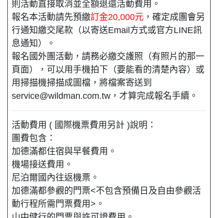
則活動直接取消並全額退還活動費用。
報名本活動請先預繳
訂金20,000元
，確定成團會另
行通知繳交尾款（以寄送Email方式或官方LINE訊
息通知）。
報名國外團活動，請務必繳交護照（有照片的那一
頁面），可以用手機拍下（要能看的清楚內容）或
用掃描機掃描成圖檔，將檔案寄送到
service@wildman.com.tw，才算完成報名手續。
活動費用 ( 國際機票費用另計 )說明：
團費包含：
加德滿都住宿與早餐費用。
機場接送費用。
尼泊爾國內往返機票。
加德滿都參觀的門票<不包含預備日及自由參觀活
動行程所需門票費用>。
山中健行的門票與許可證費用。