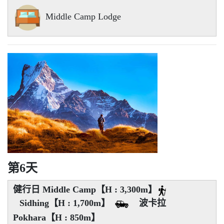
Middle Camp Lodge
第6天
健行日 Middle Camp【H : 3,300m】
Sidhing【H : 1,700m】
波卡拉
Pokhara【H : 850m】