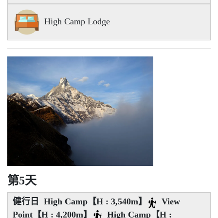
High Camp Lodge
第5天
健行日 High Camp【H : 3,540m】
View
Point【H : 4,200m】
High Camp【H :