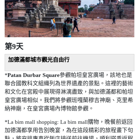
第9天
加德滿都城市觀光自由行
*
Patan Durbar Square
參觀帕坦皇宮廣場，該地也是
聯合國教科文組織列為世界遺產的景點。這裡的藝術
和文化在宮殿中展現得淋漓盡致，與加德滿都和帕坦
皇宮廣場相似。我們將參觀班嘎蘭穆吉神廟、克里希
納神廟，在皇宮廣場內博物館參觀。
*La bim mall shopping: La bim mall
購物，晚餐前返回
加德滿都
享用告別晚宴，為在這段精彩的旅程畫下句
點，將安排專車從飯店接送前往機場，順利搭乘返程