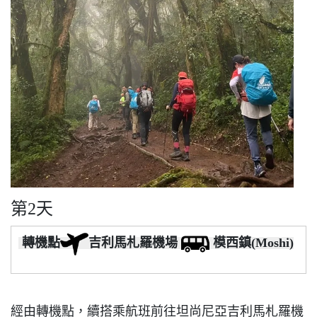
第2天
轉機點
吉利馬札羅機場
模西鎮(Moshi)
經由轉機點，續搭乘航班前往坦尚尼亞吉利馬札羅機