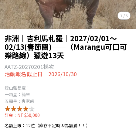
1
/
5
非洲｜吉利馬札羅｜2027/02/01～
02/13(春節團)——（Marangu可口可
樂路線）獵遊13天
AATZ-20270201梯次
活動報名截止日 2026/10/30
登山難易度：
一顆星：簡單
五顆星：專家級
★★★★★
★★★★★
訂金：NT $50,000
名額上限：12位（庫存不足時即為額滿！！）