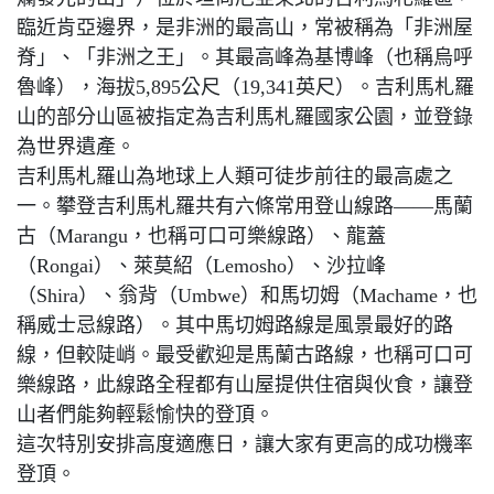
臨近肯亞邊界，是非洲的最高山，常被稱為「非洲屋
脊」、「非洲之王」。其最高峰為基博峰（也稱烏呼
魯峰），海拔5,895公尺（19,341英尺）。吉利馬札羅
山的部分山區被指定為吉利馬札羅國家公園，並登錄
為世界遺產。
吉利馬札羅山為地球上人類可徒步前往的最高處之
一。攀登吉利馬札羅共有六條常用登山線路——馬蘭
古（Marangu，也稱可口可樂線路）、龍蓋
（Rongai）、萊莫紹（Lemosho）、沙拉峰
（Shira）、翁背（Umbwe）和馬切姆（Machame，也
稱威士忌線路）。其中馬切姆路線是風景最好的路
線，但較陡峭。最受歡迎是馬蘭古路線，也稱可口可
樂線路，此線路全程都有山屋提供住宿與伙食，讓登
山者們能夠輕鬆愉快的登頂。
這次特別安排高度適應日，讓大家有更高的成功機率
登頂。