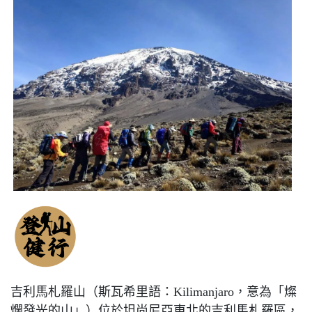
吉利馬札羅山（斯瓦希里語：Kilimanjaro，意為「燦
爛發光的山」）位於坦尚尼亞東北的吉利馬札羅區，