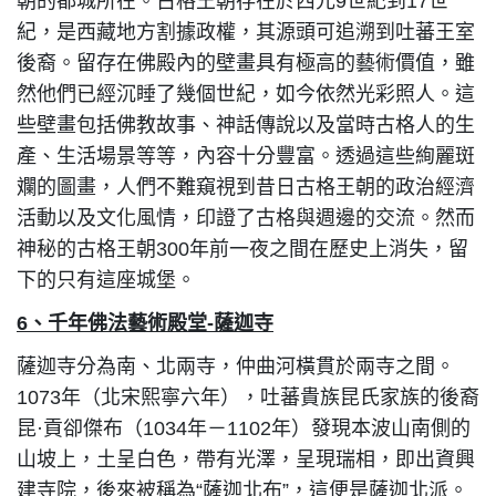
朝的都城所在。古格王朝存在於西元9世紀到17世
紀，是西藏地方割據政權，其源頭可追溯到吐蕃王室
後裔。留存在佛殿內的壁畫具有極高的藝術價值，雖
然他們已經沉睡了幾個世紀，如今依然光彩照人。這
些壁畫包括佛教故事、神話傳說以及當時古格人的生
產、生活場景等等，內容十分豐富。透過這些絢麗斑
斕的圖畫，人們不難窺視到昔日古格王朝的政治經濟
活動以及文化風情，印證了古格與週邊的交流。然而
神秘的古格王朝300年前一夜之間在歷史上消失，留
下的只有這座城堡。
6
、千年佛法藝術殿堂-薩迦寺
薩迦寺分為南、北兩寺，仲曲河橫貫於兩寺之間。
1073年（北宋熙寧六年），吐蕃貴族昆氏家族的後裔
昆·貢卻傑布（1034年－1102年）發現本波山南側的
山坡上，土呈白色，帶有光澤，呈現瑞相，即出資興
建寺院，後來被稱為“薩迦北布”，這便是薩迦北派。