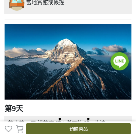
當地賓館或帳篷
第9天
轉山第 3 天 祖楚寺
塔爾欽
扎達
預購商品