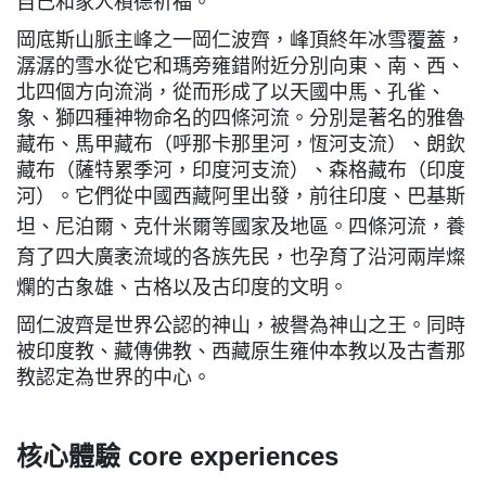
自己和家人積德祈福。
岡底斯山脈主峰之一岡仁波齊，峰頂終年冰雪覆蓋，
潺潺的雪水從它和瑪旁雍錯附近分別向東、南、西、
北四個方向流淌，從而形成了以天國中馬、孔雀、
象、獅四種神物命名的四條河流。分別是著名的雅魯
藏布、馬甲藏布（呼那卡那里河，恆河支流）、朗欽
藏布（薩特累季河，印度河支流）、森格藏布（印度
河）。它們從中國西藏阿里出發，前往印度、巴基斯
坦、尼泊爾、克什米爾等國
家及地區。四條河流，養
育了四大廣袤流域的各族先民，也孕育了沿河兩岸燦
爛的古象雄、古格以及古印度的文明。
岡仁波齊是世界公認的神山，被譽為神山之王。同時
被印度教、藏傳佛教、西藏原生雍仲本教以及古耆那
教認定為世界的中心。
核心體驗 core experiences