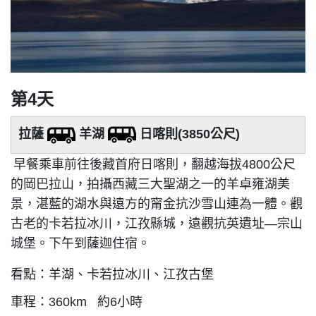
第4天
拉薩
羊湖
日喀則(3850公尺)
早餐乘車前往後藏首府日喀則，翻越海拔4800公尺
的岡巴拉山，拍攝西藏三大聖湖之一的羊卓雍湖美
景，湛藍的湖水與遠方的甯金抗沙雪山連為一體。觀
古老的卡若拉冰川，江孜縣城，遠觀抗英遺址—宗山
城堡。下午到薩迦住宿。
看點：羊湖、卡若拉冰川、江孜古堡
車程：360km 約6小時