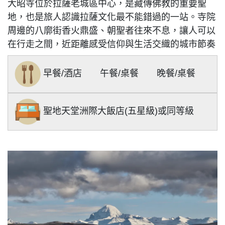
大昭寺位於拉薩老城區中心，是藏傳佛教的重要聖
地，也是旅人認識拉薩文化最不能錯過的一站。
寺院
周邊的八廓街香火鼎盛、朝聖者往來不息，讓人可以
在行走之間，近距離感受信仰與生活交織的城市節奏
早餐/
酒店
午餐/
桌餐
晚餐/
桌餐
聖地天堂洲際大飯店(
五
星級)
或同等級