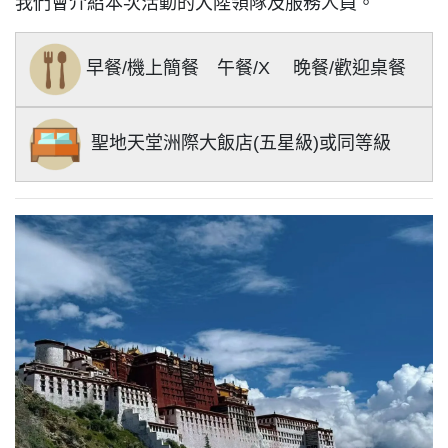
我們會介紹本次活動的大陸領隊及服務人員。
早餐/機上簡餐 午餐/X 晚餐/歡迎
桌餐
聖地天堂洲際大飯店(
五
星級)
或同等級