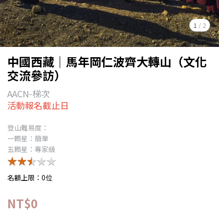
1
/
2
中國西藏｜馬年岡仁波齊大轉山（文化
交流參訪）
AACN-梯次
活動報名截止日
登山難易度：
一顆星：簡單
五顆星：專家級
★★★★★
★★★★★
名額上限：0位
NT$0