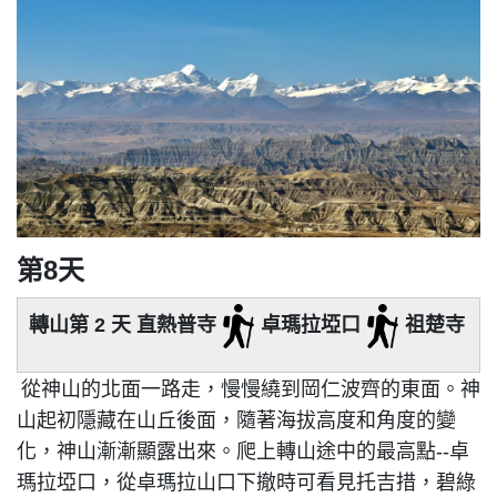
第8天
轉山第 2 天 直熱普寺
卓瑪拉埡口
祖楚寺
從神山的北面一路走，慢慢繞到岡仁波齊的東面。神
山起初隱藏在山丘後面，隨著海拔高度和角度的變
化，神山漸漸顯露出來。爬上轉山途中的最高點--卓
瑪拉埡口，從卓瑪拉山口下撤時可看見托吉措，碧綠