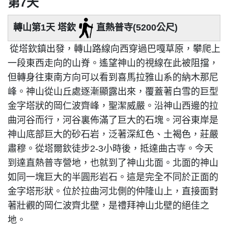
第7天
轉山第1天 塔欽
直熱普寺(5200公尺)
從塔欽鎮出發，轉山路線向西穿過巴嘎草原，攀爬上
一段東西走向的山脊。遙望神山的視線在此被阻擋，
但轉身往東南方向可以看到喜馬拉雅山系的納木那尼
峰。神山從山丘處逐漸顯露出來，覆蓋著白雪的巨型
金字塔狀的岡仁波齊峰，聖潔威嚴。沿神山西邊的拉
曲河谷而行，河谷裏佈滿了巨大的石塊。河谷東岸是
神山底部巨大的砂石岩，泛著深紅色、土褐色，莊嚴
肅穆。從塔爾欽徒步2-3小時後，抵達曲古寺。今天
到達直熱普寺營地，也就到了神山北面。北面的神山
如同一塊巨大的半圓形岩石。這是完全不同於正面的
金字塔形狀。位於拉曲河北側的仲隆山上，直接面對
著壯觀的岡仁波齊北壁，是禮拜神山北壁的絕佳之
地。