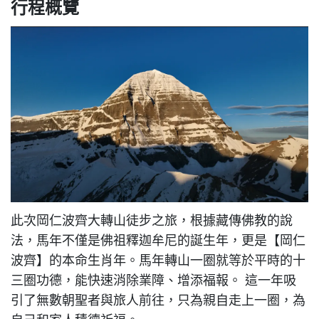
行程概覽
此次岡仁波齊大轉山徒步之旅，根據藏傳佛教的說
法，馬年不僅是佛祖釋迦牟尼的誕生年，更是【岡仁
波齊】的本命生肖年。馬年轉山一圈就等於平時的十
三圈功德，能快速消除業障、增添福報。 這一年吸
引了無數朝聖者與旅人前往，只為親自走上一圈，為