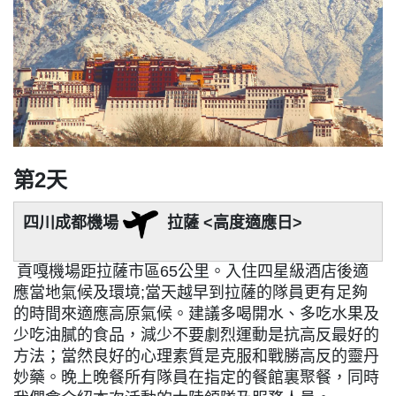
第2天
四川
成都機場
拉薩 <高度適應日>
貢嘎機場距拉薩市區65公里。入住四星級酒店後適
應當地氣候及環境;當天越早到拉薩的隊員更有足夠
的時間來適應高原氣候。建議多喝開水、多吃水果及
少吃油膩的食品，減少不要劇烈運動是抗高反最好的
方法；當然良好的心理素質是克服和戰勝高反的靈丹
妙藥。晚上晚餐所有隊員在指定的餐館裏聚餐，同時