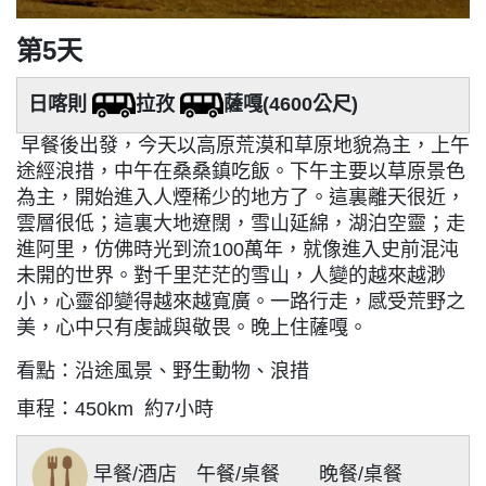
第5天
日喀則
拉孜
薩嘎(4600公尺)
早餐後出發，今天以高原荒漠和草原地貌為主，上午
途經浪措，中午在桑桑鎮吃飯。下午主要以草原景色
為主，開始進入人煙稀少的地方了。這裏離天很近，
雲層很低；這裏大地遼闊，雪山延綿，湖泊空靈；走
進阿里，仿佛時光到流100萬年，就像進入史前混沌
未開的世界。對千里茫茫的雪山，人變的越來越渺
小，心靈卻變得越來越寬廣。一路行走，感受荒野之
美，心中只有虔誠與敬畏。晚上住薩嘎。
看點：沿途風景、野生動物、浪措
車程：450km 約7小時
早餐/酒店 午餐/
桌餐
晚餐/桌餐