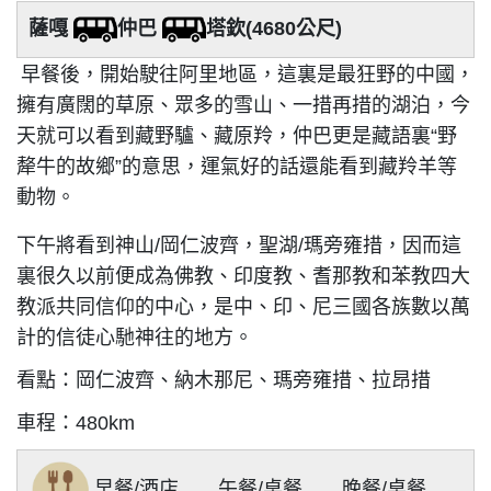
薩嘎
仲巴
塔欽(4680公尺)
早餐後，開始駛往阿里地區，這裏是最狂野的中國，
擁有廣闊的草原、眾多的雪山、一措再措的湖泊，今
天就可以看到藏野驢、藏原羚，仲巴更是藏語裏“野
犛牛的故鄉”的意思，運氣好的話還能看到藏羚羊等
動物。
下午將看到神山/岡仁波齊，聖湖/瑪旁雍措，因而這
裏很久以前便成為佛教、印度教、耆那教和苯教四大
教派共同信仰的中心，是中、印、尼三國各族數以萬
計的信徒心馳神往的地方。
看點：岡仁波齊、納木那尼、瑪旁雍措、拉昂措
車程：480km
早餐/
酒店
午餐/桌餐 晚餐/桌餐