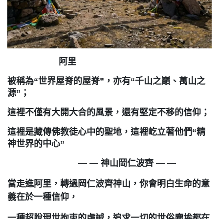
阿里
被稱為“世界屋脊的屋脊”，亦有“千山之巔、萬山之
源”；
這裡不僅有大開大合的風景，還有堅定不移的信仰；
這裡是藏傳佛教徒心中的聖地，這裡屹立著他們“精
神世界的中心”
— — 神山岡仁波齊 — —
當走進阿里，轉過岡仁波齊神山，
你會明白生命的意
義在於一種信仰，
一種超脫現世拘束的虔誠，
追求一切的世俗塵埃都在