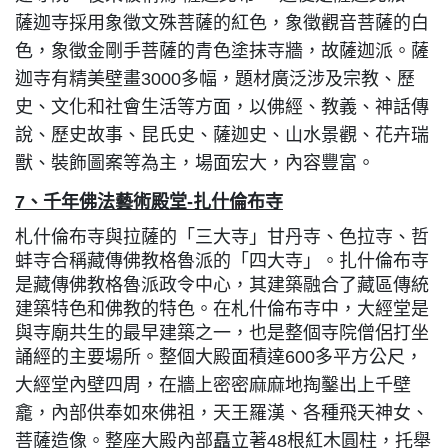
薩迦寺採用象徵文殊菩薩的紅色，象徵觀音菩薩的白
色，象徵金剛手菩薩的青色塗抹寺牆，故薩迦派。薩
迦寺有精美壁畫3000多幅，題材廣泛涉及宗教、歷
史、文化和社會生活等方面，以佛經、教義、神話傳
說、歷史故事、昆氏史、薩迦史、山水景觀、花卉瑞
獸、裝飾圖案等為主，場面宏大，內容豐富。
7
、千年佛法藝術殿堂-扎什倫布寺
札什倫布寺與拉薩的「三大寺」甘丹寺、色拉寺、哲
蚌寺合稱藏傳佛教格魯派的「四大寺」。扎什倫布寺
是藏傳佛教格魯派政令中心，其建築融合了藏區傳統
建築特色和佛教的特色。在札什倫布寺中，大經堂是
與寺廟共生的最早建築之一，也是整個寺院僧侶打坐
誦經的主要場所。整個大殿面積達600多平方公尺，
大經堂內壁四周，在牆上密密麻麻地掏鑿出上千壁
龕，內部供奉如來佛祖，天王羅漢、各種飛天神女、
菩薩造像。整座大殿內部矗立著48根紅木圓柱，托舉