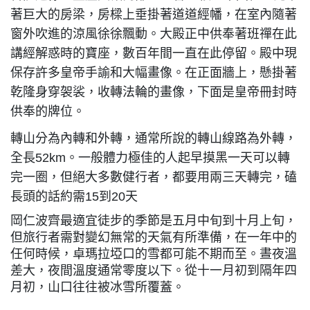
著巨大的房梁，房樑上垂掛著道道經幡，在室內隨著
窗外吹進的涼風徐徐飄動。大殿正中供奉著班禪在此
講經解惑時的寶座，數百年間一直在此停留。殿中現
保存許多皇帝手諭和大幅畫像。在正面牆上，懸掛著
乾隆身穿袈裟，收轉法輪的畫像，下面是皇帝冊封時
供奉的牌位。
轉山分為內轉和外轉，通常所說的轉山線路為外轉，
全長52km。一般體力極佳的人起早摸黑一天可以轉
完一圈，但絕大多數健行者，都要用兩三天轉完，磕
長頭的話約需15到20天
岡仁波齊最適宜徒步的季節是五月中旬到十月上旬，
但旅行者需對變幻無常的天氣有所準備，在一年中的
任何時候，卓瑪拉埡口的雪都可能不期而至。晝夜溫
差大，夜間溫度通常零度以下。從十一月初到隔年四
月初，山口往往被冰雪所覆蓋。