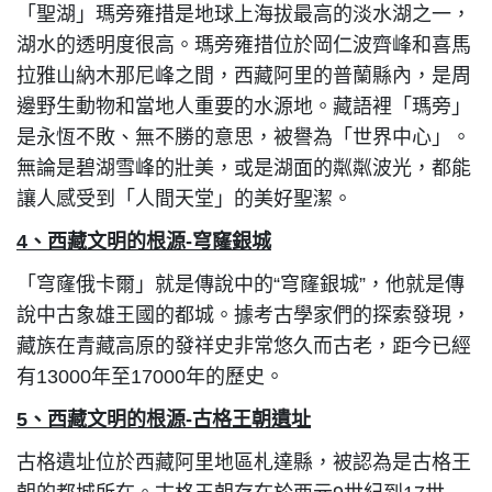
「聖湖」瑪旁雍措是地球上海拔最高的淡水湖之一，
湖水的透明度很高。瑪旁雍措位於岡仁波齊峰和喜馬
拉雅山納木那尼峰之間，西藏阿里的普蘭縣內，是周
邊野生動物和當地人重要的水源地。藏語裡「瑪旁」
是永恆不敗、無不勝的意思，被譽為「世界中心」。
無論是碧湖雪峰的壯美，或是湖面的粼粼波光，都能
讓人感受到「人間天堂」的美好聖潔。
4
、西藏文明的根源-穹窿銀城
「穹窿俄卡爾」就是傳說中的“穹窿銀城”，他就是傳
說中古象雄王國的都城。據考古學家們的探索發現，
藏族在青藏高原的發祥史非常悠久而古老，距今已經
有13000年至17000年的歷史。
5
、西藏文明的根源-古格王朝遺址
古格遺址位於西藏阿里地區札達縣，被認為是古格王