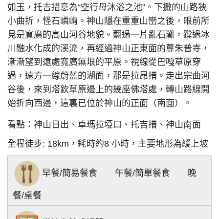
如玉，托吉措意為“空行母沐浴之池”。下撤的山路狹
小曲折，怪石嶙峋。神山隱在重重山巒之後，眼前所
見是寬廣的高山河谷地貌。翻過一片亂石灘，蹚過冰
川融水化成的溪流，再經過神山正東面的尊朱普寺，
漸漸望到遠處寬廣無垠的平原。視線從巴嘎草原穿
過，遠方一線蔚藍的湖面，那是拉昂措。走出宗曲河
谷後，來到塔欽草原邊上的幾座佛塔處，轉山路線開
始折向西邊，這裏已位於神山的正面（南面）。
看點：神山日出、卓瑪拉埡口、托吉措、神山南面
全程徒步: 18km，
耗時約8 小時，主要地形為緩上坡
早餐/簡易餐食 午餐/簡單餐食 晚
餐/桌餐