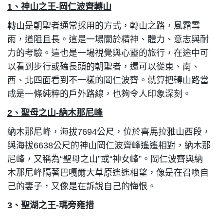
1
、神山之王-岡仁波齊轉山
轉山是朝聖者通常採用的方式，轉山之路，風霜雪
雨，道阻且長。這是一場關於精神、體力、意志與耐
力的考驗。這也是一場視覺與心靈的旅行，在途中可
以看到步行或磕長頭的朝聖者，還可以從東、南、
西、北四面看到不一樣的岡仁波齊。就算把轉山路當
成是一條純粹的戶外路線，也夠令人印象深刻。
2
、聖母之山-納木那尼峰
納木那尼峰，海拔7694公尺，位於喜馬拉雅山西段，
與海拔6638公尺的神山岡仁波齊峰遙遙相對，納木那
尼峰，又稱為“聖母之山”或“神女峰”。岡仁波齊與納
木那尼峰隔著巴嘎爾大草原遙遙相望，像是在召喚自
己的妻子，又像是在訴說自己的悔恨。
3
、
聖湖之王-瑪旁雍措