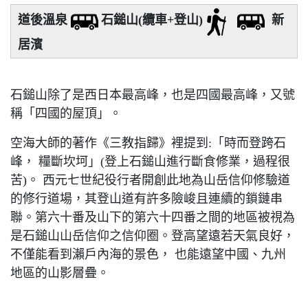
道後溫泉
石鎚山(纜車+登山
)
新
居濱
石鎚山除了是西日本最高峰，也是四國最高峰，又號
稱「四國的屋頂」。
空海大師的著作《三教指歸》裡提到:「時而登跨石
峰， 糧斷坎坷」(登上石鎚山進行斷食修業，過程很
苦)。 西元七世紀役行者開創此地為山岳信仰修驗道
的修行道場，其登山道有許多險峻且連續的鎖鏈串
聯。第六十番及山下的第六十四番之間的地區被視為
是石鎚山山岳信仰之信仰圈。登高望遠若天氣良好，
不僅能看到瀨戶內海的景色， 也能遠望中國、九州
地區的山影層疊。