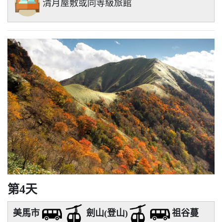
清月屋敷或同等級旅館
第4天
美馬市
劍山(登山)
祖谷蔓