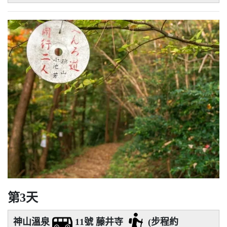
第3天
神山溫泉
11號 藤井寺
(步程約