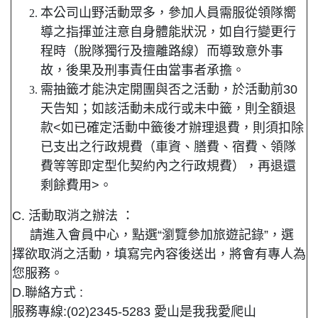
本公司山野活動眾多，參加人員需服從領隊嚮
導之指揮並注意自身體能狀況，如自行變更行
程時（脫隊獨行及擅離路線）而導致意外事
故，後果及刑事責任由當事者承擔。
需抽籤才能決定開團與否之活動，於活動前30
天告知；如該活動未成行或未中籤，則全額退
款<如已確定活動中籤後才辦理退費，則須扣除
已支出之行政規費（車資、膳費、宿費、領隊
費等等即定型化契約內之行政規費），再退還
剩餘費用>。
C. 活動取消之辦法 ：
請進入會員中心，點選“瀏覽參加旅遊記錄”，選
擇欲取消之活動，填寫完內容後送出，將會有專人為
您服務。
D.聯絡方式 :
服務專線:(02)2345-5283 愛山是我我愛爬山