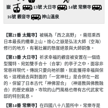
嶽
13號 大日寺
14號 常樂寺
16號 觀音寺
神山溫泉
【第21番 太龍寺】
被稱為「西之高野」，需搭乘西
日本最長的纜車上山。捨心之嶽是弘法大師（空海）
修行的地方，有著壯麗的懸崖絕景與大師銅像。
【第13番 大日寺
】
祈求幸福的觀音被安置在一個造
型獨特、宛如雙手合十（合掌）的亭子之中，面容非
常慈祥現代。傳說只要向祂祈願，就能獲得幸福與保
佑。這裡過去與對面的「一宮神社」是合併在一起
的，保留了日本古代「神佛習合」（神道教與佛教融
合）的歷史痕跡，寺院的山門風格也帶有古代武家宅
邸的特別氣息。
【第14番 常樂寺
】
在四國八十八箇所中，常樂寺是