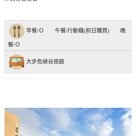
早餐/Ｏ
午餐/行動糧(前日購買)
晚
餐/Ｏ
大步危峽谷旅館