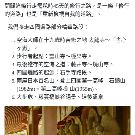
開闢這條行走需耗時45天的修行之路，是一條「修行
的道路」也是「重新檢視自我的道路」。
我們將走四國遍路部分精華路段：
空海大師在十九歲時苦修之地 太龍寺～「舎心
ヶ嶽」。
步行者起點：霊山寺～極楽寺。
最後殘存的空海之道：藤井寺～燒山寺。
四國遍路的起源：石手寺路段。
兩座日本百名山，登上四國第一高峰 – 石鎚山
(1982m)。第二高峰-劍山(1955m)。
大步危、藤蔓橋峽谷絕景、道後溫泉