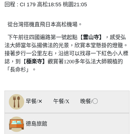
回程 : CI 179 高松18:55 桃園21:05
從台灣搭機直飛日本高松機場。
下午前往四國遍路第一號起點【
霊山寺】
，感受弘
法大師當年弘揚佛法的光景，欣賞本堂懸掛的燈籠。
接著步行一公里左右，沿途可以找尋一下紅色小人標
誌，到【
極楽寺】
觀賞著1200多年弘法大師親植的
「長命杉」。
早餐/✕ 午餐/X 晚餐/◯
德島旅館