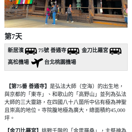
第7天
新居濱
75號 善通寺
金刀比羅宮
高松機場
台北桃園機場
【第75番 善通寺
】
是弘法大師（空海）的出生地，
與京都的「東寺」、和歌山的「高野山」並列為弘法
大師的三大靈跡，在四國八十八箇所中佔有極為神聖
且崇高的地位。寺院腹地極為廣大，總面積約45,000
坪。
【金刀比羅宮
】
挑戰千階的「金毘羅桑」，主祭神為