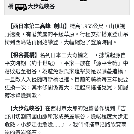
橋
大步危峽谷
【西日本第二高峰 劍山
】
標高1,955公尺，山頂視
野遼闊，有著美麗的平緩草原。行程安排搭乘登山吊
椅到西島站再開始攀登，大幅縮短了登頂時間。
【祖谷蔓橋】
名列日本三大奇橋之一，據說起源自
平安時期（約十世紀），平家一族在「源平合戰」中
落敗逃至祖谷，為避免源氏家追擊於是以藤蔓造橋，
一旦敵人入侵隨時斷橋阻擋。目前的藤橋每三年便要
更換一次，其木條間係寬大，走起來搖搖晃晃，如履
薄冰驚險刺激。
【
大步危峽谷】
在西村京太郎的短篇著作說到『吉
野川切割四國山脈所形成美麗峽谷，險峻程度大步走
危險，小步走也危險......』，我們將搭車沿路欣賞兩
岸的奇岩怪石。