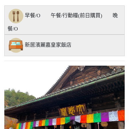
早餐/O 午餐/行動糧(前日購買) 晚
餐/O
新居濱麗嘉皇家飯店