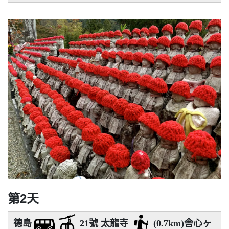
第2天
德島
21號 太龍寺
(0.7km)舎心ヶ