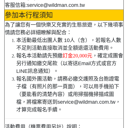
客服信箱:service@wildman.com.tw
參加本行程須知
為了讓您有一個快樂又充實的生態旅遊，以下幾項事
情請您務必詳細瞭解與配合：
本活動最低出團人數 10人（含），若報名人數
不足則活動直接取消並全額退還活動費用。
報名本活動請先預繳
訂金20,000元
，確定成團會
另行通知繳交尾款（以寄送Email方式或官方
LINE訊息通知）。
報名國外團活動，請務必繳交護照及台胞證電
子檔（有照片的那一頁面），可以用手機拍下
（要能看的清楚內容）或用掃描機掃描成圖
檔，將檔案寄送到service@wildman.com.tw，
才算完成報名手續。
活動費用（機票費用另計）說明：