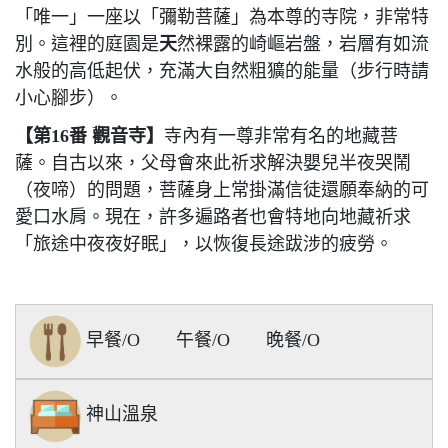
「唯一」一座以「彌勒菩薩」為本尊的寺院，非常特
別。這裡的庭園是
天
然裸露的崎嶇岩盤，岩層有如流
水般的高低起伏，充滿大自然粗獷的能量（步行時請
小心腳步）。
【
第16番 觀音寺
】
寺內有一尊非常有名的地藏菩
薩。自古以來，父母會來此祈求解決嬰兒半夜哭鬧
（夜啼）的問題，菩薩身上常掛滿信徒還願奉納的可
愛口水肩。現在，許多遍路者也會特地向地藏祈求
「旅途中夜夜好眠」，以恢復長途跋涉的疲勞。
早餐/O
午餐/O
晚餐/O
神山溫泉