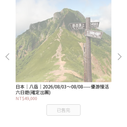
秋連
日本｜八岳｜2026/08/03～08/08——優游慢活
尼泊
六日遊(確定出團)
——
NT$49,000
NT
已售完