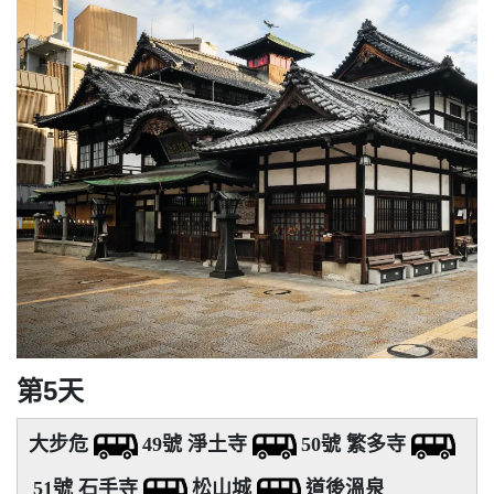
第5天
大步危
49號 淨土寺
50號 繁多寺
51號 石手寺
松山城
道後溫泉