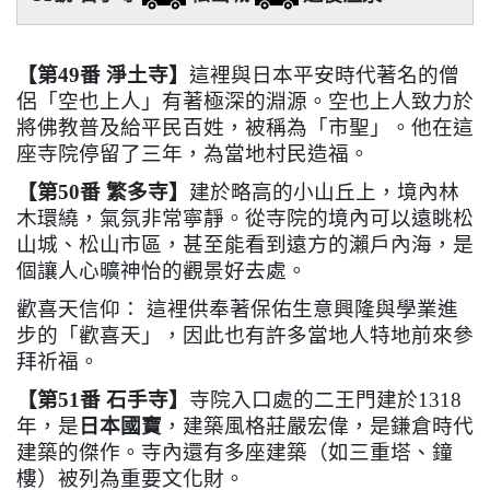
【第49番 淨土寺
】
這裡與日本平安時代著名的僧
侶「空也上人」有著極深的淵源。空也上人致力於
將佛教普及給平民百姓，被稱為「市聖」。他在這
座寺院停留了三年，為當地村民造福。
【第50番 繁多寺
】
建於略高的小山丘上，境內林
木環繞，氣氛非常寧靜。從寺院的境內可以遠眺松
山城、松山市區，甚至能看到遠方的瀨戶內海，是
個讓人心曠神怡的觀景好去處。
歡喜天信仰： 這裡供奉著保佑生意興隆與學業進
步的「歡喜天」，因此也有許多當地人特地前來參
拜祈福。
【第51番 石手寺
】
寺院入口處的二王門建於1318
年，是
日本國寶
，建築風格莊嚴宏偉，是鎌倉時代
建築的傑作。寺內還有多座建築（如三重塔、鐘
樓）被列為重要文化財。